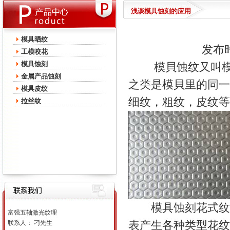
浅谈模具蚀刻的应用
模具晒纹
发布时间
工模咬花
模具蚀刻
模貝蚀纹又叫模具
金属产品蚀刻
之类是模貝里的同一
模具皮纹
细纹，粗纹，皮纹等
拉丝纹
模具蚀刻花式纹路
富强五轴激光纹理
表产生各种类型花纹
联系人： 刁先生